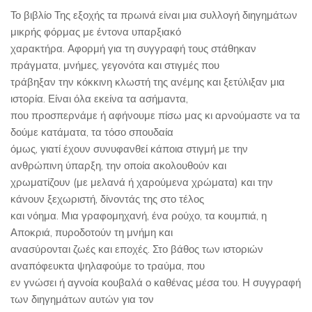
Το βιβλίο Της εξοχής τα πρωινά είναι μια συλλογή διηγημάτων
μικρής φόρμας με έντονα υπαρξιακό
χαρακτήρα. Αφορμή για τη συγγραφή τους στάθηκαν
πράγματα, μνήμες, γεγονότα και στιγμές που
τράβηξαν την κόκκινη κλωστή της ανέμης και ξετύλιξαν μια
ιστορία. Είναι όλα εκείνα τα ασήμαντα,
που προσπερνάμε ή αφήνουμε πίσω μας κι αρνούμαστε να τα
δούμε κατάματα, τα τόσο σπουδαία
όμως, γιατί έχουν συνυφανθεί κάποια στιγμή με την
ανθρώπινη ύπαρξη, την οποία ακολουθούν και
χρωματίζουν (με μελανά ή χαρούμενα χρώματα) και την
κάνουν ξεχωριστή, δίνοντάς της στο τέλος
και νόημα. Μια γραφομηχανή, ένα ρούχο, τα κουμπιά, η
Αποκριά, πυροδοτούν τη μνήμη και
ανασύρονται ζωές και εποχές. Στο βάθος των ιστοριών
αναπόφευκτα ψηλαφούμε το τραύμα, που
εν γνώσει ή αγνοία κουβαλά ο καθένας μέσα του. Η συγγραφή
των διηγημάτων αυτών για τον