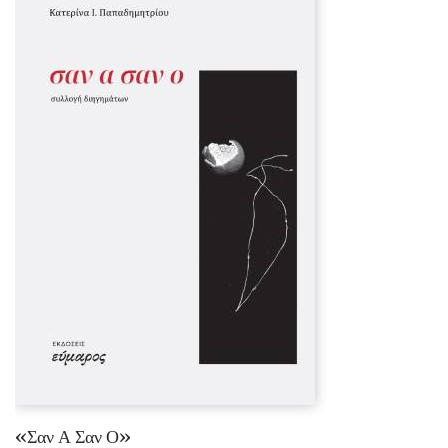
«Σαν Α Σαν Ο»