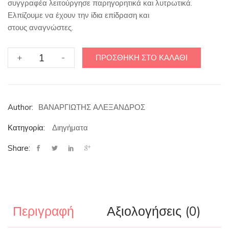
συγγραφέα λειτούργησε παρηγορητικά και λυτρωτικά.
Ελπίζουμε να έχουν την ίδια επίδραση και
στους αναγνώστες.
Της
+
-
ΠΡΟΣΘΉΚΗ ΣΤΟ ΚΑΛΆΘΙ
εξοχής
τα
πρωινά
ποσότητα
Author:
ΒΑΝΑΡΓΙΩΤΗΣ ΑΛΕΞΑΝΔΡΟΣ
Κατηγορία:
Διηγήματα
Share:
Περιγραφή
Αξιολογήσεις (0)